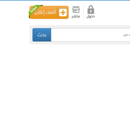
أضف إعلان
دخول
متاجر
بحث