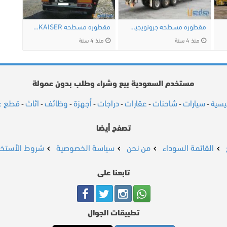
مقطوره مسطحه جرونويجين الهولنديه مستورده …
مقطوره مسطحه KAISERمستورده للبيع من اوروبا
منذ 4 سنة
منذ 4 سنة
مستخدم السعودية بيع وشراء وطلب بدون عمولة
سيارات
شاحنات
عقارات
دراجات
أجهزة
وظائف
اثاث
قطع غي
ئيسية
-
-
-
-
-
-
-
-
تصفح أيضا
القائمة السوداء
من نحن
سياسة الخصوصية
شروط الأستخد
تابعنا على
تطبيقات الجوال