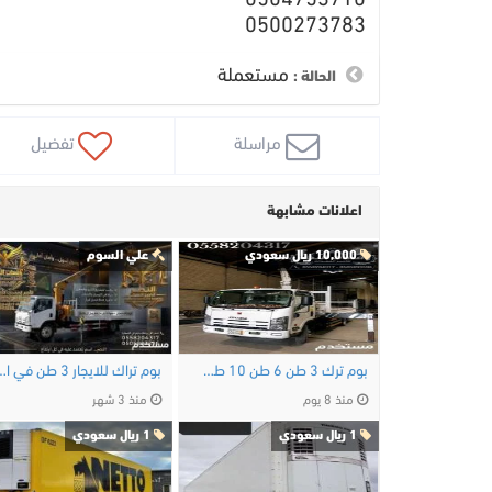
0504753710
0500273783
مستعملة
الحالة :
 مراسلة
 تفضيل
اعلانات مشابهة
10,000 ريال سعودي
علي السوم
بوم ترك 3 طن 6 طن 10 طن للايجار في الرياض - …
بوم تراك للايجار 3
منذ 8 يوم
منذ 3 شهر
1 ريال سعودي
1 ريال سعودي