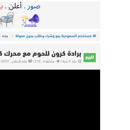
مستخدم السعودية بيع وشراء وطلب بدون عمولة
جده
برادة كرون للحوم مع محرك كارير فيكت
للبيع
منذ 5 سنة |
مشاهدة : 270 |
رقم الاعلان : 14092