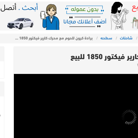
شاحنات
سطحه
برادة كرون للحوم مع محرك كارير فيكتور 1850 …
ور 1850 للبيع