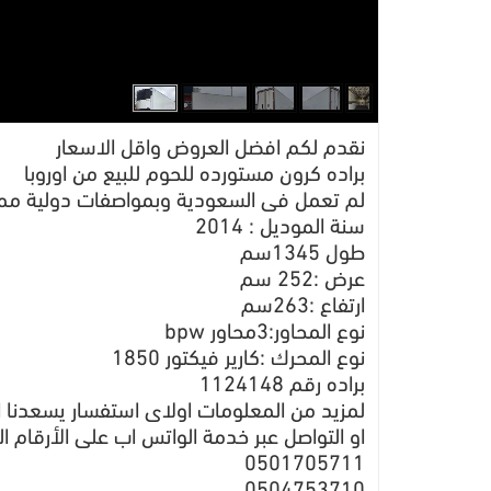
نقدم لكم افضل العروض واقل الاسعار
براده كرون مستورده للحوم للبيع من اوروبا
لم تعمل فى السعودية وبمواصفات دولية ممي
سنة الموديل : 2014
طول 1345سم
عرض :252 سم
ارتفاع :263سم
نوع المحاور:3محاور bpw
نوع المحرك :كارير فيكتور 1850
براده رقم 1124148
لمزيد من المعلومات اولاى استفسار يسعدنا ا
او التواصل عبر خدمة الواتس اب على الأرقام الت
0501705711