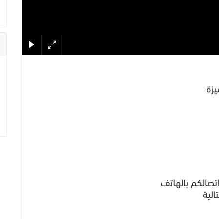
زة
تصالكم بالهاتف
الية