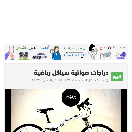
دراجات هوائية سياكل رياضية
للبيع
منذ 5 سنة |
مشاهدة : 729 |
رقم الاعلان : 12393