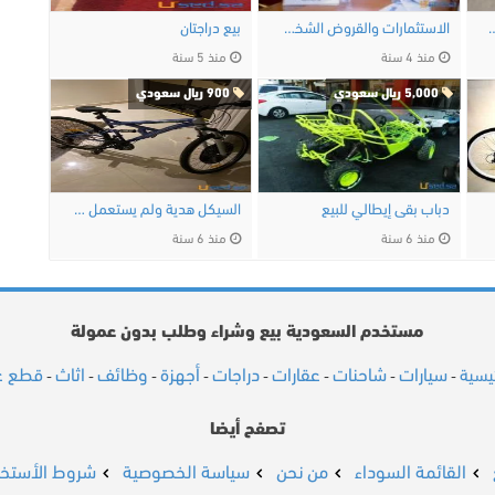
 كهربائي قابل للطي
الاستثمارات والقروض الشخصية
بيع دراجتان
منذ 4 سنة
منذ 5 سنة
5,000 ريال سعودي
900 ريال سعودي
دباب بقى إيطالي للبيع
السيكل هدية ولم يستعمل ليوم واحد
منذ 6 سنة
منذ 6 سنة
مستخدم السعودية بيع وشراء وطلب بدون عمولة
سيارات
شاحنات
عقارات
دراجات
أجهزة
وظائف
اثاث
قطع غي
ئيسية
-
-
-
-
-
-
-
-
تصفح أيضا
القائمة السوداء
من نحن
سياسة الخصوصية
شروط الأستخد