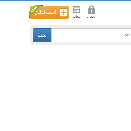
أضف إعلان
دخول
متاجر
بحث