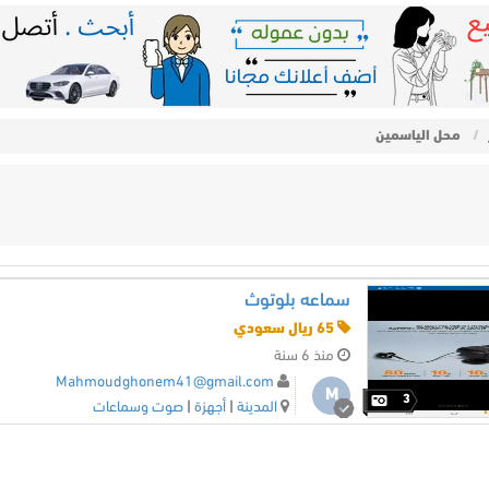
محل الياسمين
سماعه بلوتوث
65 ريال سعودي
منذ 6 سنة
Mahmoudghonem41@gmail.com
M
3
المدينة
|
أجهزة
|
صوت وسماعات