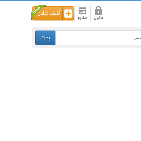
أضف إعلان
دخول
متاجر
بحث