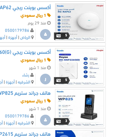
1 ريال سعودي
منذ 29 يوم
0500179786
5
الرياض
|
أجهزة
|
أجه
أكسس بوينت ريجي Reyee RG-RAP2260(G) — الحل الأمثل لشبكتك اللاسلكية
1 ريال سعودي
منذ 1 شهر
رشاء
ر
5
الشرقيه
|
أجهزة
|
أج
هاتف جراند ستريم WP825 اللاسلكي تجربة اتصال بلا انقطاع
1 ريال سعودي
منذ 1 شهر
0500179786
3
الشرقيه
|
أجهزة
|
أج
هاتف جراند ستريم GRP2615