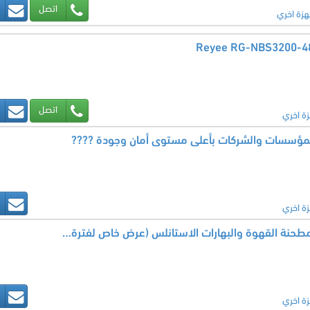
اتصل
هزة اخري
اتصل
زة اخري
للمؤسسات والشركات بأعلى مستوى أمان وجودة ????
زة اخري
لعشاق القهوة الطازجة.. مطحنة القهوة والبهارات الاستانلس (عرض خاص لفترة محدودة)
زة اخري