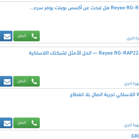
أكسس بوينت ريجي Reyee RG-RAP62 هل تبحث عن أكسس بوينت يوفر سرعة عالية واتصالًا مستقرًا؟
اتصل
زة اخري
اتصل
هزة اخري
اتصل
هزة اخري