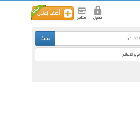
أضف إعلان
دخول
متاجر
بحث