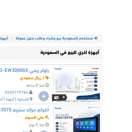
مستخدم السعودية بيع وشراء وطلب بدون عمولة
أجهزة
أجهزة اخري للبيع في السعودية
راوتر ريجي RG-EW3000GX
1 ريال سعودي
منذ 8 ساعة
0500179786
6
الشرقيه
|
أجهزة
|
أج
انتركم جراند ستريم GSC3575
علي السوم
منذ 5 يوم