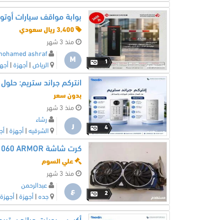
بوابة مواقف سيارات أوتوماتيكية TA-210W – عرض خ
3,400 ريال سعودي
منذ 3 شهر
ohamed ashraf
M
1
الرياض
|
أجهزة
|
أجه
انتركم جراند ستريم: حلول 
بدون سعر
منذ 3 شهر
رشاء
ر
4
الشرقيه
|
أجهزة
|
أج
كرت شاشة MSI GeForce GTX 1060 ARMOR ورامات DDR3
علي السوم
منذ 3 شهر
عبدالرحمن
ع
2
جده
|
أجهزة
|
أجهزة 