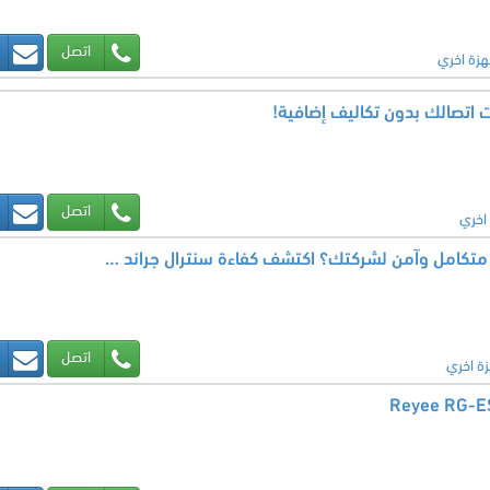
اتصل
هزة اخري
ات اتصالك بدون تكاليف إضافية!
اتصل
اخري
هل تبحث عن حل اتصالات متكامل وآمن لشركتك؟ اكتشف كفاءة سنترال جراند ستريم UCM6208
اتصل
زة اخري