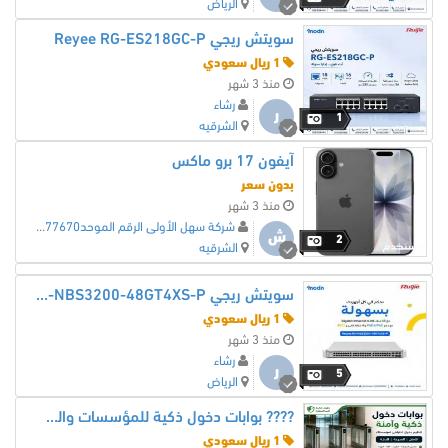
الرياض
سويتش ريجي Reyee RG-ES218GC-P
1 ريال سعودي
منذ 3 شهر
رشاء
ر
1
الشرقيه
آيفون 17 برو ماكس
بدون سعر
منذ 3 شهر
شركة سهل الأولى الرقم الموحد7038477670
ش
2
الشرقيه
سويتش ريجي Reyee RG-NBS3200-48GT4XS-P
1 ريال سعودي
منذ 3 شهر
رشاء
ر
5
الرياض
???? بوابات دخول ذكية للمؤسسات والشركات بأعلى مستوى أمان وجودة ????
1 ريال سعودي