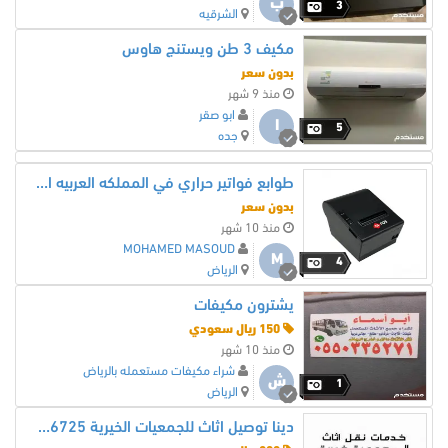
ب
3
الشرقيه
مكيف 3 طن ويستنج هاوس
بدون سعر
منذ 9 شهر
ابو صقر
ا
5
جده
طوابع فواتير حراري في المملكه العربيه السعوديه
بدون سعر
منذ 10 شهر
MOHAMED MASOUD
M
4
الرياض
يشترون مكيفات
150 ريال سعودي
منذ 10 شهر
شراء مكيفات مستعمله بالرياض
ش
1
الرياض
دينا توصيل اثاث للجمعيات الخيرية 0559656725