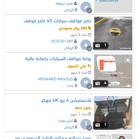
متجر سيوله
م
الرياض
حاجز مواقف سيارات 40 حاجز موقف
300 ريال سعودي
منذ 6 شهر
0535301389
1
الرياض
بوابة مواقف السيارات بكفاءة عالية
علي السوم
منذ 6 شهر
MOHAMED MASOUD
M
4
جده
بلايستيشن 4 برو 4K مهكر
بدون سعر
منذ 7 شهر
أبشر بعزك
أ
1
الرياض
يوجد بنجاليه ممتازه بالطبخ السعودي ومطلوب ايضا عاملات للتنازل من جميع الجنسيات