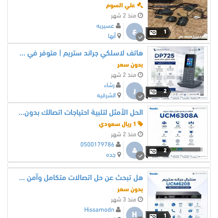
علي السوم
منذ 2 شهر
عسيريه
ع
1
أبها
هاتف لاسلكي جراند ستريم | متوفر في مدن
بدون سعر
منذ 2 شهر
رشاء
ر
2
الشرقيه
الحل الأمثل لتلبية احتياجات اتصالك بدون تكاليف إضافية!
1 ريال سعودي
منذ 2 شهر
0500179786
2
جده
هل تبحث عن حل اتصالات متكامل وآمن لشركتك؟ اكتشف كفاءة سنترال جراند ستريم UCM6208
بدون سعر
منذ 3 شهر
Hissamodn
H
1