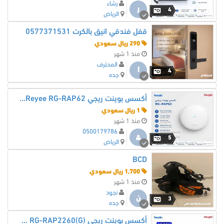
رشاء
ر
4
الرياض
قفل فندقي انيق بالكرت 0577371531
290 ريال سعودي
منذ 1 شهر
المحترف
ا
4
جده
أكسس بوينت ريجي Reyee RG-RAP62 هل تبحث عن أكسس بوينت يوفر سرعة عالية واتصالًا مستقرًا؟
1 ريال سعودي
منذ 1 شهر
0500179786
5
الرياض
BCD
1,700 ريال سعودي
منذ 1 شهر
نجود
ن
3
جده
أكسس بوينت ريجي Reyee RG-RAP2260(G) — الحل الأمثل لشبكتك اللاسلكية