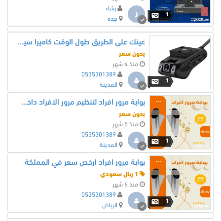
رشاء
ر
1
جده
عينك على الطريق طول الوقت كاميرا سيارة ذكية (Dash Cam)
بدون سعر
منذ 4 شهر
0535301389
1
المدينة
بوابة مرور افراد لتنظيم مرور الافراد داخل الشركات و الجيم
بدون سعر
منذ 5 شهر
0535301389
1
المدينة
بوابة مرور افراد ارخص سعر في المملكة
1 ريال سعودي
منذ 6 شهر
0535301389
1
الرياض