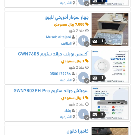
ر
5
الشرقيه
جهاز سونار أمريكي للبيع
7,000 ريال سعودي
منذ 2 شهر
Musab altejani
M
1
الطائف
أكسس بوينت جراند ستريم GWN7605
1 ريال سعودي
منذ 2 شهر
0500179786
1
الشرقيه
سويتش جراند ستريم GWN7803PH Pro
1 ريال سعودي
منذ 2 شهر
رشاء
ر
2
الشرقيه
كاميرا كانونً