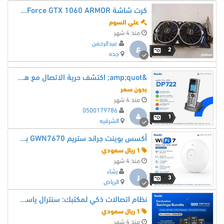
كرت شاشة MSI GeForce GTX 1060 ARMOR ورامات DDR3
علي السوم
منذ 4 شهر
عبدالرحمن
ع
2
جده
&amp;quot; اكتشف حرية الاتصال مع هاتف جراند ستريم DP722 اللاسلكي
بدون سعر
منذ 4 شهر
0500179786
1
الشرقيه
أكسس بوينت جراند ستريم GWN7670 بتقنية Wi-Fi 7 المتطورة
1 ريال سعودي
منذ 4 شهر
رشاء
ر
3
الرياض
نظام اتصالات ذكي لمكتبك: سنترال ياستار S20 مع 4 هواتف سنوم IP بسعر توفيري (999 ريال)
1 ريال سعودي
منذ 4 شهر