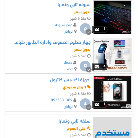
سيوله تابي وتمارا
بدون سعر
منذ 6 شهر
متجر سيوله
م
1
الرياض
جهاز تنظيم الصفوف وادارة الطابور طباعة ارقام الانتظار جدة
بدون سعر
منذ 6 شهر
doaa
D
4
جده
اجهزة اكسيس كنترول
1 ريال سعودي
منذ 6 شهر
0535301389
1
الرياض
سلفه تابي وتمارا
علي السوم
منذ 6 شهر