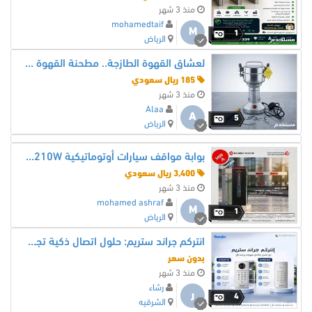
منذ 3 شهر
mohamedtaif
M
1
الرياض
لعشاق القهوة الطازجة.. مطحنة القهوة والبهارات الاستانلس (عرض خاص لفترة محدودة)
185 ريال سعودي
منذ 3 شهر
Alaa
A
5
الرياض
بوابة مواقف سيارات أوتوماتيكية TA-210W – عرض خاص في السعودية
3,400 ريال سعودي
منذ 3 شهر
mohamed ashraf
M
1
الرياض
انتركم جراند ستريم: حلول اتصال ذكية تجمع بين الأمان والكفاءة
بدون سعر
منذ 3 شهر
رشاء
ر
4
الشرقيه